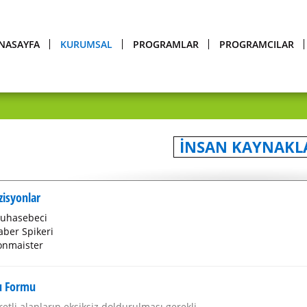
NASAYFA
KURUMSAL
PROGRAMLAR
PROGRAMCILAR
İNSAN KAYNAKL
zisyonlar
uhasebeci
aber Spikeri
onmaister
u Formu
aretli alanların eksiksiz doldurulması gerekli