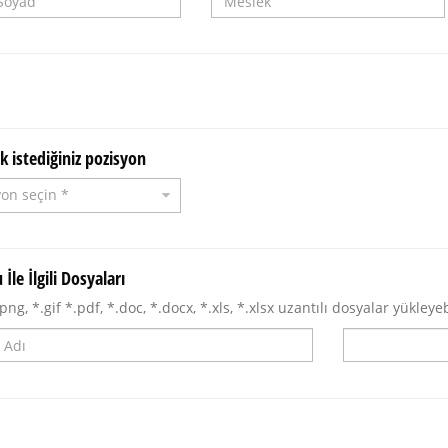
k istediğiniz pozisyon
İle İlgili Dosyaları
.png, *.gif *.pdf, *.doc, *.docx, *.xls, *.xlsx uzantılı dosyalar yükleyeb