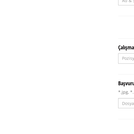
Çalışma
Başvuru 
*.jpg, *