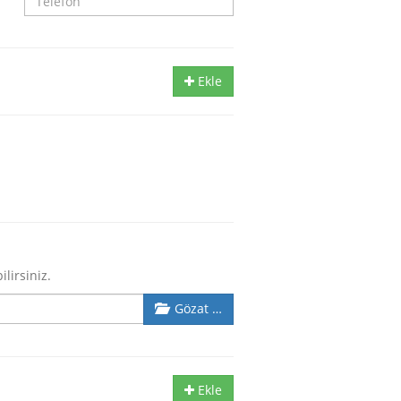
Ekle
ilirsiniz.
Gözat …
Ekle