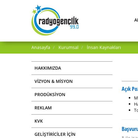
A
Anasayfa
Kurumsal
İnsan Kaynakları
HAKKIMIZDA
VİZYON & MİSYON
Açık Po
PRODÜKSİYON
M
H
REKLAM
T
KVK
Başvur
GELİŞTİRİCİLER İÇİN
* ile iş